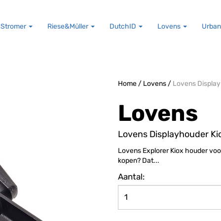
Stromer
Riese&Müller
DutchID
Lovens
Urban
Home
/
Lovens
/
Lovens Display
Lovens
Lovens Displayhouder Ki
Lovens Explorer Kiox houder vo
kopen? Dat...
Aantal: