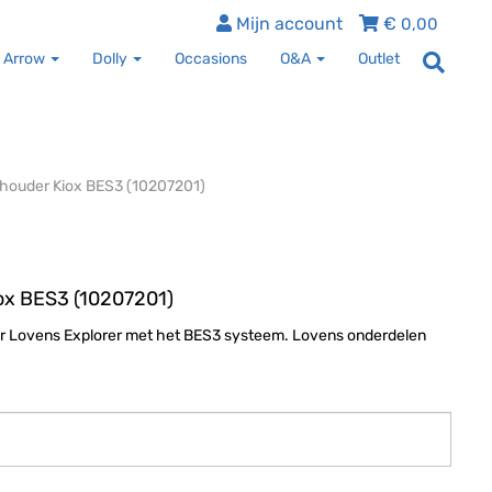
Mijn account
€
0,00
 Arrow
Dolly
Occasions
O&A
Outlet
houder Kiox BES3 (10207201)
ox BES3 (10207201)
or Lovens Explorer met het BES3 systeem. Lovens onderdelen