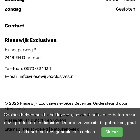
Gesloten
Zondag
Contact
Riesewijk Exclusives
Hunneperweg 3
7418 EH
Deventer
Telefoon:
0570-234134
E-mail:
info@riesewijkexclusives.nl
© 2026 Riesewijk Exclusives e-bikes Deventer. Ondersteund door
SitePack ®
Cookies helpen ons bij het leveren, beschermen en verbeteren van
Winkel in e-bikes in Deventer, gespecialiseerd in Stromer,
Riese&Müller, DutchID en Lovens
onze producten en diensten. Door onze website te gebruiken, gaat
Sitemap
Privacybeleid
Retourenbeleid
u akkoord met ons gebruik van cookies.
Sluiten