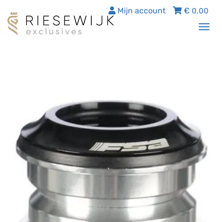
Mijn account
€
0,00
Tog
nav