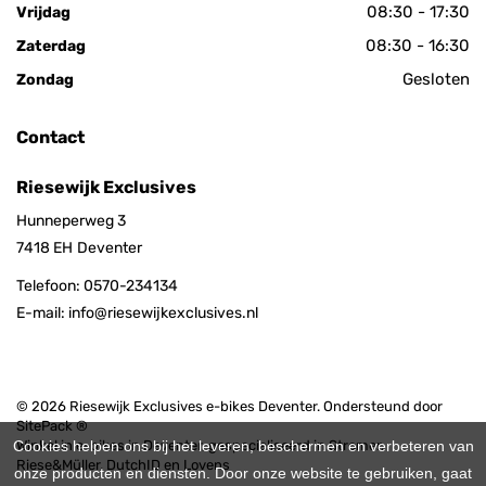
08:30 - 17:30
Vrijdag
08:30 - 16:30
Zaterdag
Gesloten
Zondag
Contact
Riesewijk Exclusives
Hunneperweg 3
7418 EH
Deventer
Telefoon:
0570-234134
E-mail:
info@riesewijkexclusives.nl
© 2026 Riesewijk Exclusives e-bikes Deventer. Ondersteund door
SitePack ®
Cookies helpen ons bij het leveren, beschermen en verbeteren van
Winkel in e-bikes in Deventer, gespecialiseerd in Stromer,
Riese&Müller, DutchID en Lovens
onze producten en diensten. Door onze website te gebruiken, gaat