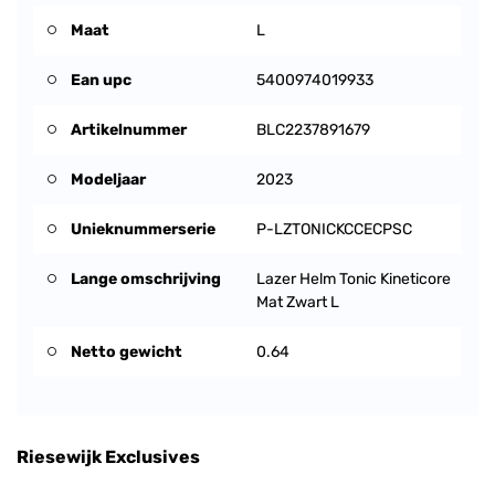
Maat
L
Ean upc
5400974019933
Artikelnummer
BLC2237891679
Modeljaar
2023
Unieknummerserie
P-LZTONICKCCECPSC
Lange omschrijving
Lazer Helm Tonic Kineticore
Mat Zwart L
Netto gewicht
0.64
Riesewijk Exclusives