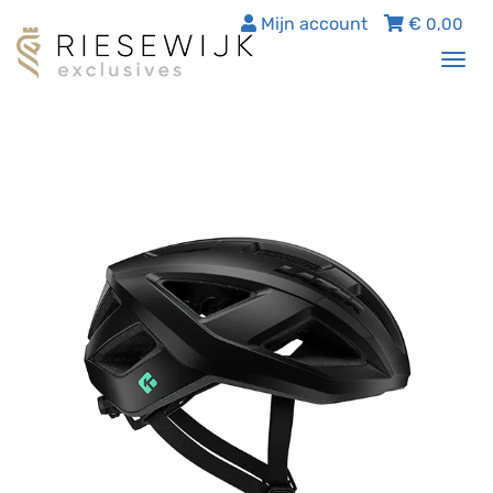
Mijn account
€
0,00
Tog
nav