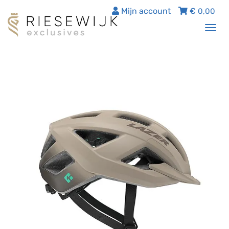
Mijn account
€
0,00
Tog
nav