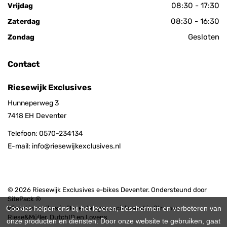
08:30 - 17:30
Vrijdag
08:30 - 16:30
Zaterdag
Gesloten
Zondag
Contact
Riesewijk Exclusives
Hunneperweg 3
7418 EH
Deventer
Telefoon:
0570-234134
E-mail:
info@riesewijkexclusives.nl
© 2026 Riesewijk Exclusives e-bikes Deventer. Ondersteund door
SitePack ®
Cookies helpen ons bij het leveren, beschermen en verbeteren van
Winkel in e-bikes in Deventer, gespecialiseerd in Stromer,
Riese&Müller, DutchID en Lovens
onze producten en diensten. Door onze website te gebruiken, gaat