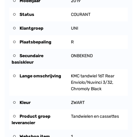
Modeljaar
2019
Status
COURANT
Klantgroep
UNI
Plaatsbepaling
R
Secundaire
ONBEKEND
basiskleur
Lange omschrijving
KMC tandwiel 16T Rear
Enviolo/Nuvinci 3/32,
Chromoly Black
Kleur
ZWART
Product groep
Tandwielen en cassettes
leverancier
Webshop item
1