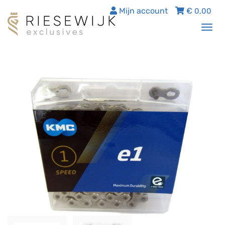
Mijn account
€
0,00
Tog
nav