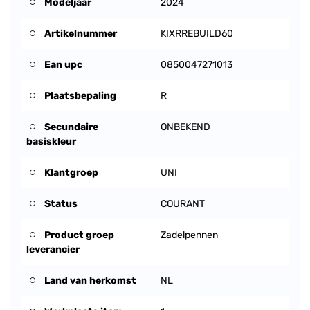
Modeljaar
2024
Artikelnummer
KIXRREBUILD60
Ean upc
0850047271013
Plaatsbepaling
R
Secundaire
ONBEKEND
basiskleur
Klantgroep
UNI
Status
COURANT
Product groep
Zadelpennen
leverancier
Land van herkomst
NL