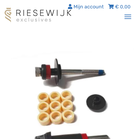
Mijn account
€
0,00
Tog
nav