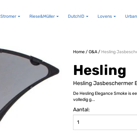
Stromer
Riese&Müller
DutchID
Lovens
Urban
Home
/
O&A
/
Hesling Jasbesch
Hesling
Hesling Jasbeschermer 
De Hesling Elegance Smoke is e
volledig g...
Aantal: