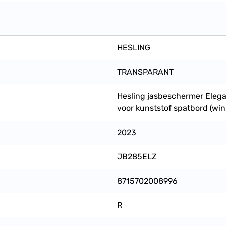
HESLING
TRANSPARANT
Hesling jasbeschermer Elega
voor kunststof spatbord (win
2023
JB285ELZ
8715702008996
R