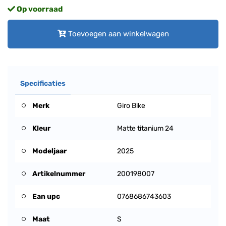
Op voorraad
Toevoegen aan winkelwagen
Specificaties
Merk
Giro Bike
Kleur
Matte titanium 24
Modeljaar
2025
Artikelnummer
200198007
Ean upc
0768686743603
Maat
S