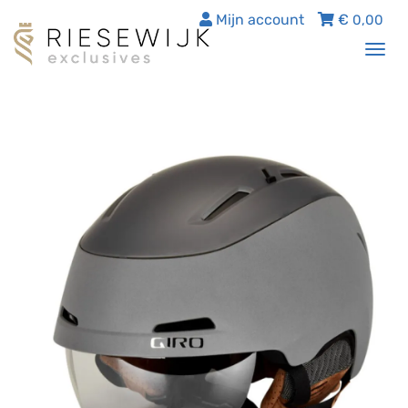
Mijn account
€
0,00
Tog
nav