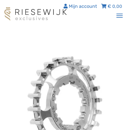
Mijn account
€
0,00
Tog
nav