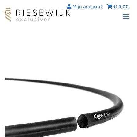
Mijn account
€
0,00
Tog
nav