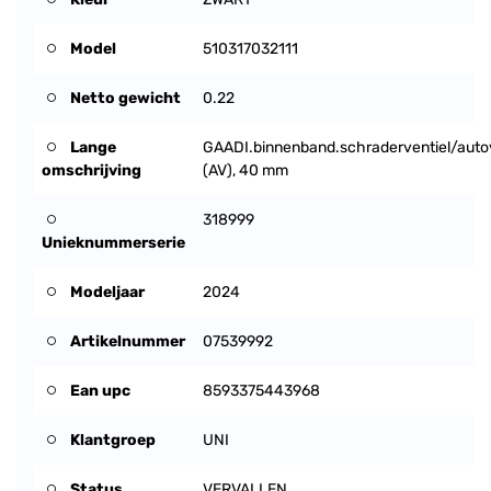
Model
510317032111
Netto gewicht
0.22
Lange
GAADI.binnenband.schraderventiel/autov
omschrijving
(AV), 40 mm
318999
Unieknummerserie
Modeljaar
2024
Artikelnummer
07539992
Ean upc
8593375443968
Klantgroep
UNI
Status
VERVALLEN