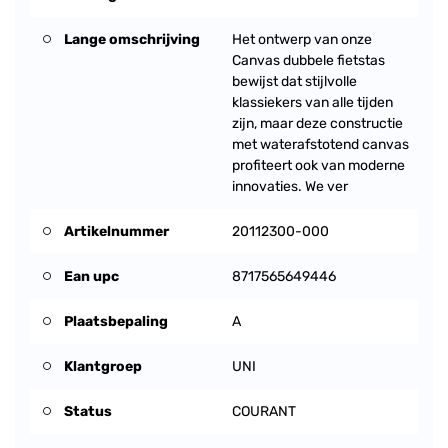
Lange omschrijving
Het ontwerp van onze
Canvas dubbele fietstas
bewijst dat stijlvolle
klassiekers van alle tijden
zijn, maar deze constructie
met waterafstotend canvas
profiteert ook van moderne
innovaties. We ver
Artikelnummer
20112300-000
Ean upc
8717565649446
Plaatsbepaling
A
Klantgroep
UNI
Status
COURANT