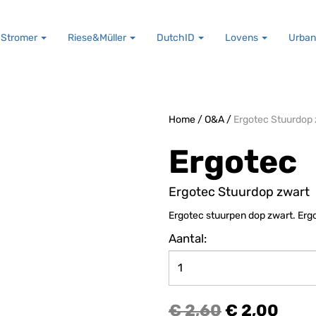
Stromer
Riese&Müller
DutchID
Lovens
Urban
Home
/
O&A
/
Ergotec Stuurdop 
Ergotec
Ergotec Stuurdop zwart
Ergotec stuurpen dop zwart. Ergo
Aantal:
€ 2,60
€ 2,00