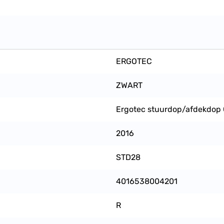
ERGOTEC
ZWART
Ergotec stuurdop/afdekdop C
2016
STD28
4016538004201
R