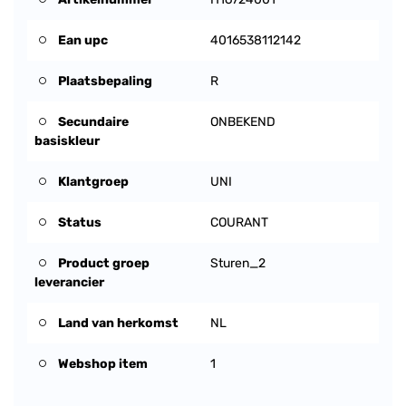
Ean upc
4016538112142
Plaatsbepaling
R
Secundaire
ONBEKEND
basiskleur
Klantgroep
UNI
Status
COURANT
Product groep
Sturen_2
leverancier
Land van herkomst
NL
Webshop item
1