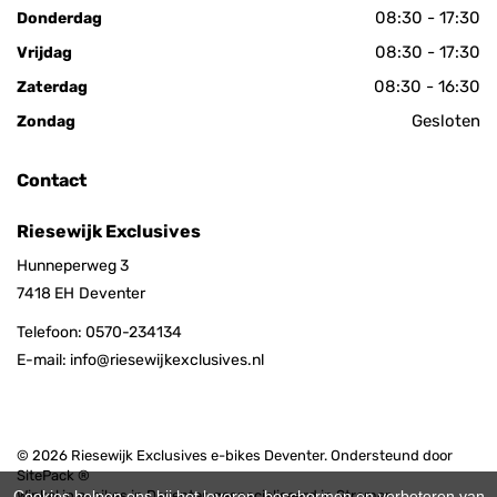
08:30 - 17:30
Donderdag
08:30 - 17:30
Vrijdag
08:30 - 16:30
Zaterdag
Gesloten
Zondag
Contact
Riesewijk Exclusives
Hunneperweg 3
7418 EH
Deventer
Telefoon:
0570-234134
E-mail:
info@riesewijkexclusives.nl
© 2026 Riesewijk Exclusives e-bikes Deventer. Ondersteund door
SitePack ®
Cookies helpen ons bij het leveren, beschermen en verbeteren van
Winkel in e-bikes in Deventer, gespecialiseerd in Stromer,