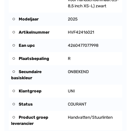
8,5 inch XS-L) zwart
Modeljaar
2025
Artikelnummer
HVF42416021
Ean upc
4260477077998
Plaatsbepaling
R
Secundaire
ONBEKEND
basiskleur
Klantgroep
UNI
Status
COURANT
Product groep
Handvatten/Stuurlinten
leverancier