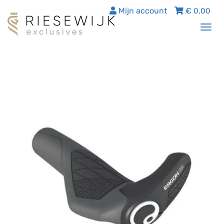
Mijn account
€
0,00
Tog
nav