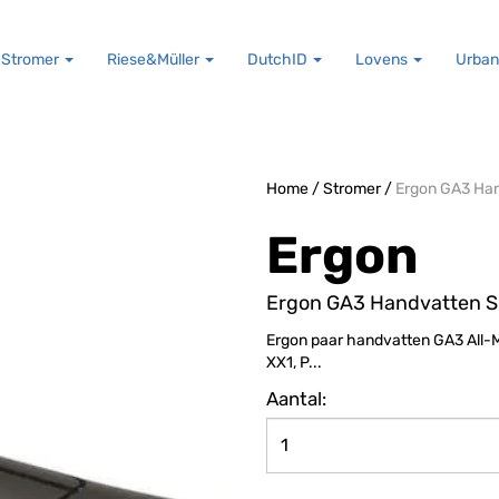
Stromer
Riese&Müller
DutchID
Lovens
Urban
Home
/
Stromer
/
Ergon GA3 Han
Ergon
Ergon GA3 Handvatten Si
Ergon paar handvatten GA3 All-M
XX1, P...
Aantal: