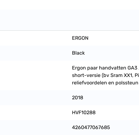
ERGON
Black
Ergon paar handvatten GA3 A
short-versie (bv Sram XX1, Pi
reliefvoordelen en polssteu
2018
HVF10288
4260477067685