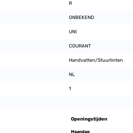
R
ONBEKEND
UNI
COURANT
Handvatten/Stuurlinten
NL
1
Openingstijden
Maandag