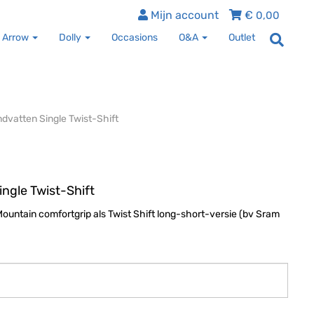
Mijn account
€
0,00
 Arrow
Dolly
Occasions
O&A
Outlet
dvatten Single Twist-Shift
ngle Twist-Shift
ountain comfortgrip als Twist Shift long-short-versie (bv Sram