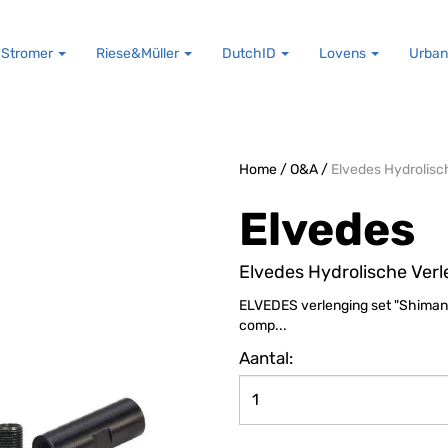
Stromer
Riese&Müller
DutchID
Lovens
Urban
Home
/
O&A
/
Elvedes Hydrolisc
Elvedes
Elvedes Hydrolische Verl
ELVEDES verlenging set "Shimano"
comp...
Aantal: