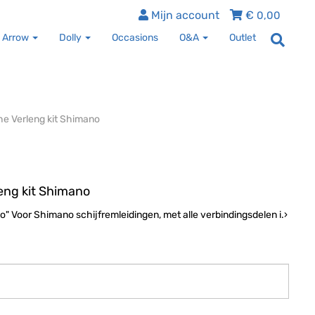
Mijn account
€
0,00
 Arrow
Dolly
Occasions
O&A
Outlet
he Verleng kit Shimano
eng kit Shimano
 Voor Shimano schijfremleidingen, met alle verbindingsdelen i.›