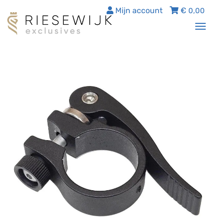
Mijn account
€
0,00
Tog
nav