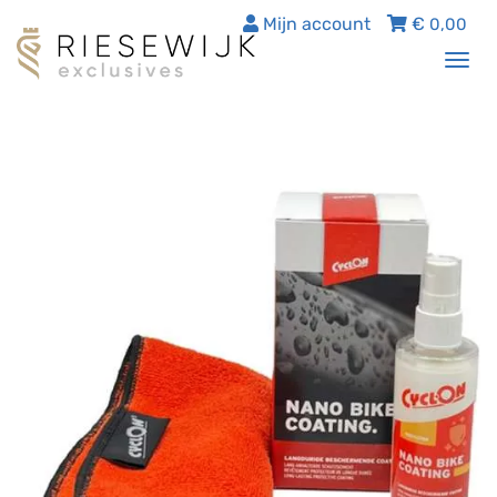
Mijn account
€
0,00
Tog
nav