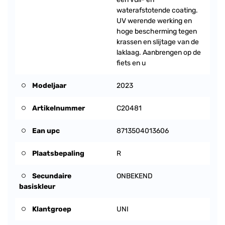
waterafstotende coating.
UV werende werking en
hoge bescherming tegen
krassen en slijtage van de
laklaag. Aanbrengen op de
fiets en u
Modeljaar
2023
Artikelnummer
C20481
Ean upc
8713504013606
Plaatsbepaling
R
Secundaire
ONBEKEND
basiskleur
Klantgroep
UNI