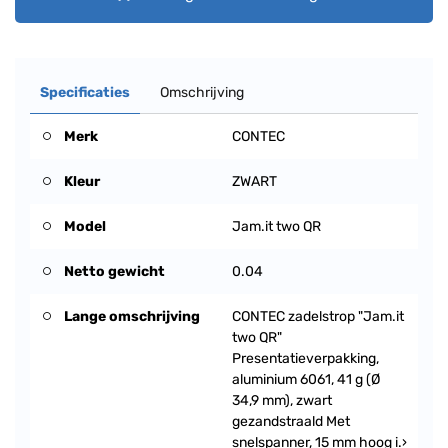
Specificaties
Omschrijving
Merk
CONTEC
Kleur
ZWART
Model
Jam.it two QR
Netto gewicht
0.04
Lange omschrijving
CONTEC zadelstrop "Jam.it
two QR"
Presentatieverpakking,
aluminium 6061, 41 g (Ø
34,9 mm), zwart
gezandstraald Met
snelspanner, 15 mm hoog i.›