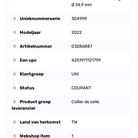
Ø 34,9 mm
Unieknummerserie
304999
Modeljaar
2022
Artikelnummer
03286887
Ean upc
4251971121799
Klantgroep
UNI
Status
COURANT
Product groep
Collier de selle
leverancier
Land van herkomst
TW
Webshop item
1