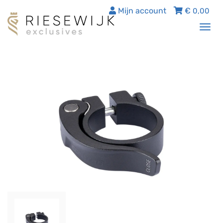
Mijn account
€
0,00
Tog
nav