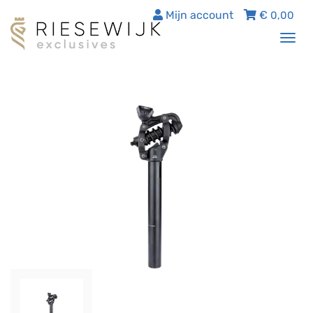
Mijn account
€
0,00
Tog
nav