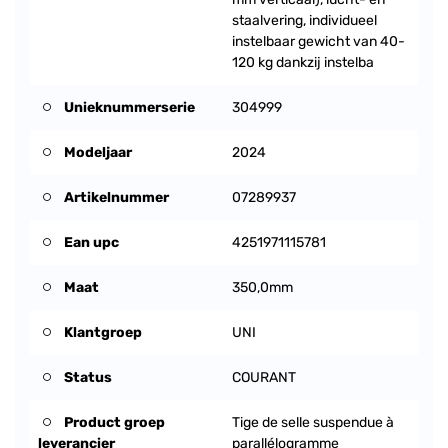
staalvering, individueel
instelbaar gewicht van 40-
120 kg dankzij instelba
Unieknummerserie
304999
Modeljaar
2024
Artikelnummer
07289937
Ean upc
4251971115781
Maat
350,0mm
Klantgroep
UNI
Status
COURANT
Product groep
Tige de selle suspendue à
leverancier
parallélogramme