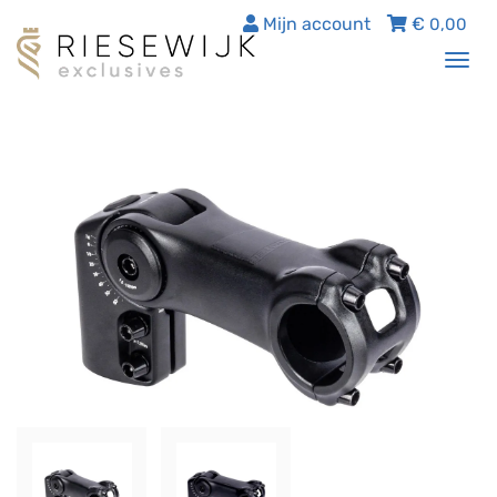
Mijn account
€
0,00
Tog
nav