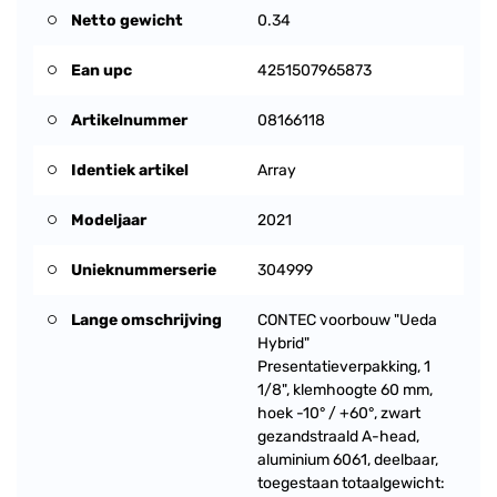
Netto gewicht
0.34
Ean upc
4251507965873
Artikelnummer
08166118
Identiek artikel
Array
Modeljaar
2021
Unieknummerserie
304999
Lange omschrijving
CONTEC voorbouw "Ueda
Hybrid"
Presentatieverpakking, 1
1/8", klemhoogte 60 mm,
hoek -10° / +60°, zwart
gezandstraald A-head,
aluminium 6061, deelbaar,
toegestaan totaalgewicht: