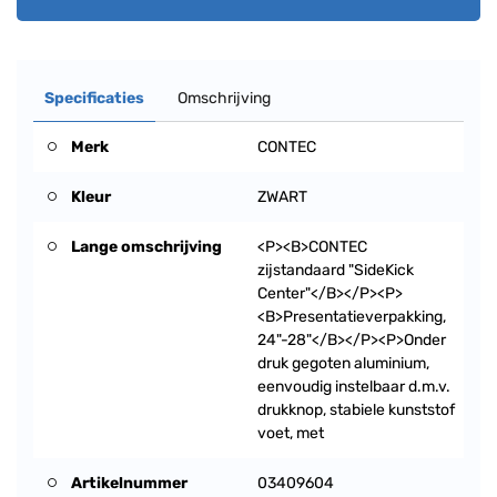
Specificaties
Omschrijving
Merk
CONTEC
Kleur
ZWART
Lange omschrijving
<P><B>CONTEC
zijstandaard "SideKick
Center"</B></P><P>
<B>Presentatieverpakking,
24"-28"</B></P><P>Onder
druk gegoten aluminium,
eenvoudig instelbaar d.m.v.
drukknop, stabiele kunststof
voet, met
Artikelnummer
03409604