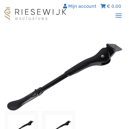
Mijn account
€
0,00
Tog
nav