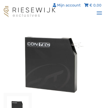
Mijn account
€
0,00
Tog
nav