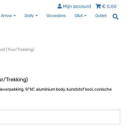
Mijn account
€
0,00
 Arrow
Dolly
Occasions
O&A
Outlet
ot (Tour/Trekking)
r/Trekking)
verpakking, 9/16", aluminium body, kunststof kooi, conische