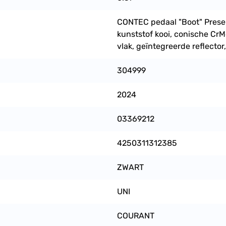
CONTEC pedaal "Boot" Presen
kunststof kooi, conische CrMo
vlak, geïntegreerde reflecto
304999
2024
03369212
4250311312385
ZWART
UNI
COURANT