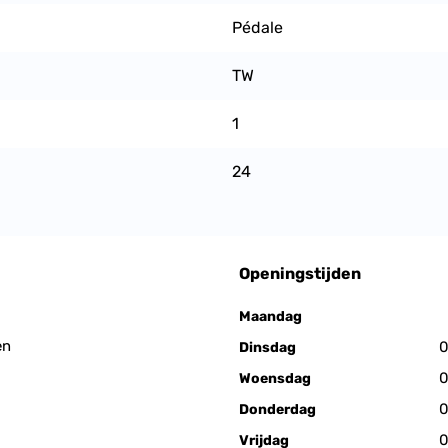
Pédale
TW
1
24
Openingstijden
Maandag
en
0
Dinsdag
0
Woensdag
0
Donderdag
0
Vrijdag