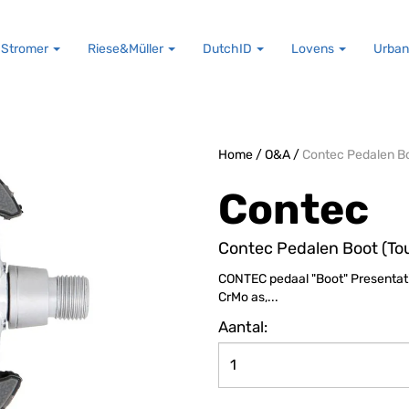
Stromer
Riese&Müller
DutchID
Lovens
Urban
Home
/
O&A
/
Contec Pedalen Bo
Contec
Contec Pedalen Boot (Tou
CONTEC pedaal "Boot" Presentatie
CrMo as,...
Aantal: