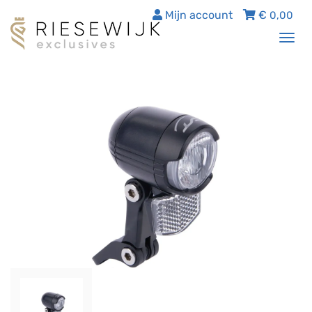
Mijn account
€
0,00
Tog
nav