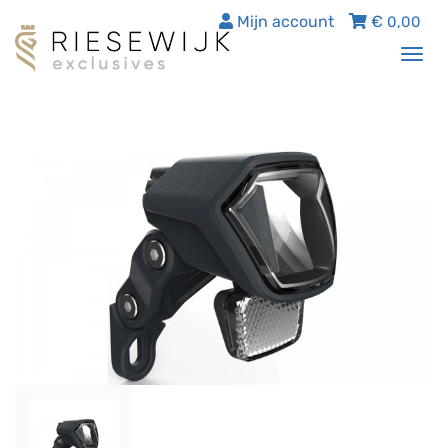
Mijn account
€
0,00
Tog
nav