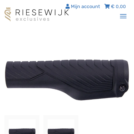
Mijn account
€
0,00
Tog
nav