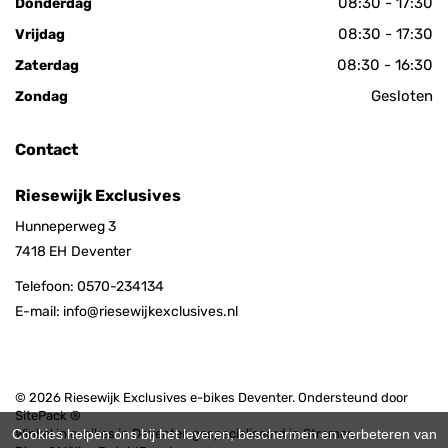
08:30 - 17:30
Donderdag
08:30 - 17:30
Vrijdag
08:30 - 16:30
Zaterdag
Gesloten
Zondag
Contact
Riesewijk Exclusives
Hunneperweg 3
7418 EH
Deventer
Telefoon:
0570-234134
E-mail:
info@riesewijkexclusives.nl
© 2026 Riesewijk Exclusives e-bikes Deventer. Ondersteund door
SitePack ®
Cookies helpen ons bij het leveren, beschermen en verbeteren van
Winkel in e-bikes in Deventer, gespecialiseerd in Stromer,