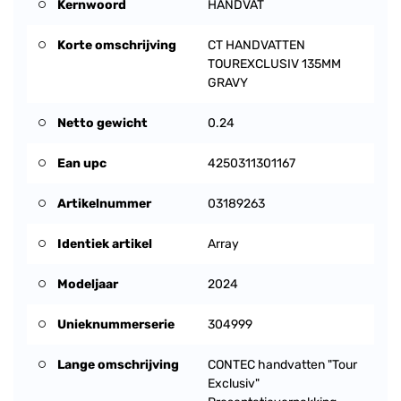
Kernwoord
HANDVAT
Korte omschrijving
CT HANDVATTEN
TOUREXCLUSIV 135MM
GRAVY
Netto gewicht
0.24
Ean upc
4250311301167
Artikelnummer
03189263
Identiek artikel
Array
Modeljaar
2024
Unieknummerserie
304999
Lange omschrijving
CONTEC handvatten "Tour
Exclusiv"