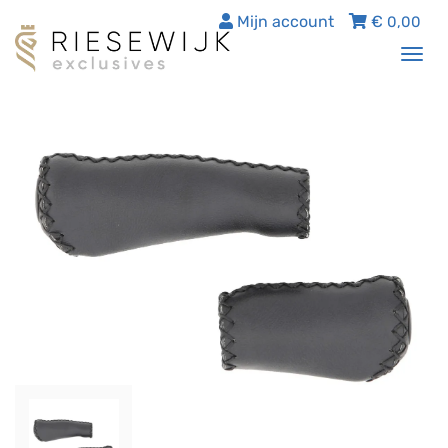
Mijn account
€
0,00
Tog
nav