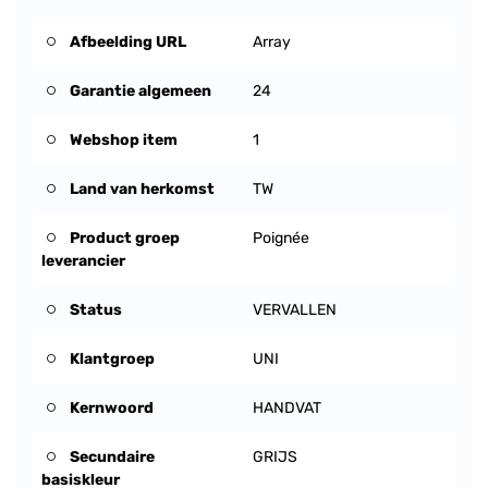
Afbeelding URL
Array
Garantie algemeen
24
Webshop item
1
Land van herkomst
TW
Product groep
Poignée
leverancier
Status
VERVALLEN
Klantgroep
UNI
Kernwoord
HANDVAT
Secundaire
GRIJS
basiskleur