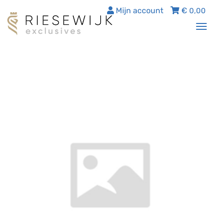
Mijn account
€
0,00
Tog
nav