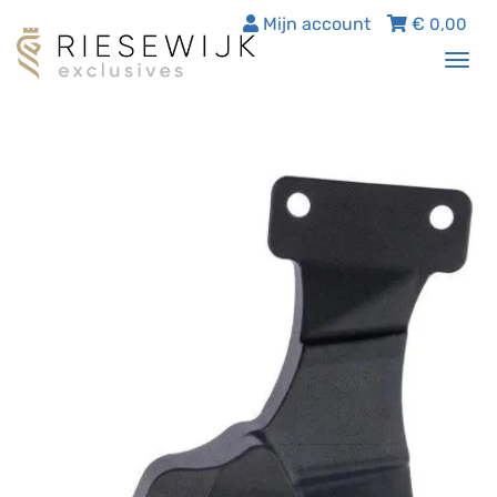
Mijn account
€
0,00
Tog
nav