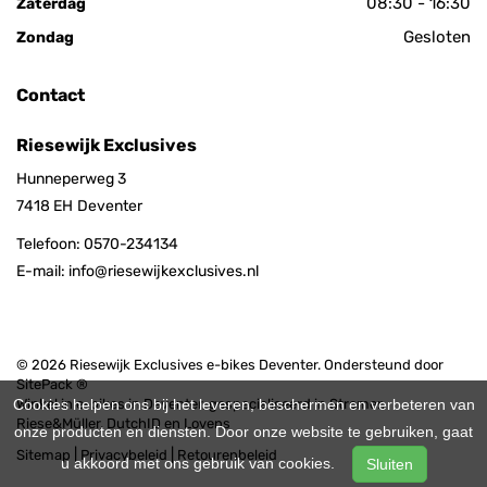
08:30 - 16:30
Zaterdag
Gesloten
Zondag
Contact
Riesewijk Exclusives
Hunneperweg 3
7418 EH
Deventer
Telefoon:
0570-234134
E-mail:
info@riesewijkexclusives.nl
© 2026 Riesewijk Exclusives e-bikes Deventer. Ondersteund door
SitePack ®
Winkel in e-bikes in Deventer, gespecialiseerd in Stromer,
Cookies helpen ons bij het leveren, beschermen en verbeteren van
Riese&Müller, DutchID en Lovens
onze producten en diensten. Door onze website te gebruiken, gaat
Sitemap
Privacybeleid
Retourenbeleid
u akkoord met ons gebruik van cookies.
Sluiten