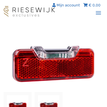
Mijn account
€
0,00
Tog
nav