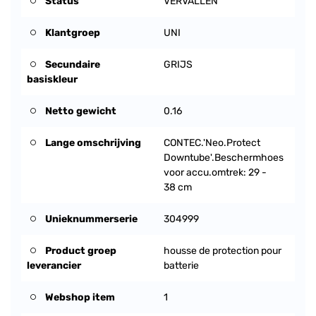
Status
VERVALLEN
Klantgroep
UNI
Secundaire
GRIJS
basiskleur
Netto gewicht
0.16
Lange omschrijving
CONTEC.'Neo.Protect
Downtube'.Beschermhoes
voor accu.omtrek: 29 -
38 cm
Unieknummerserie
304999
Product groep
housse de protection pour
leverancier
batterie
Webshop item
1