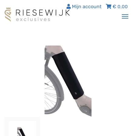
Mijn account
€
0,00
Tog
nav