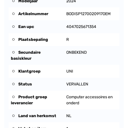
Modeljaar
2024
Artikelnummer
BODISP1270020917OEM
Ean upc
4047025671354
Plaatsbepaling
R
Secundaire
ONBEKEND
basiskleur
Klantgroep
UNI
Status
VERVALLEN
Product groep
Computer accessoires en
leverancier
onderd
Land van herkomst
NL