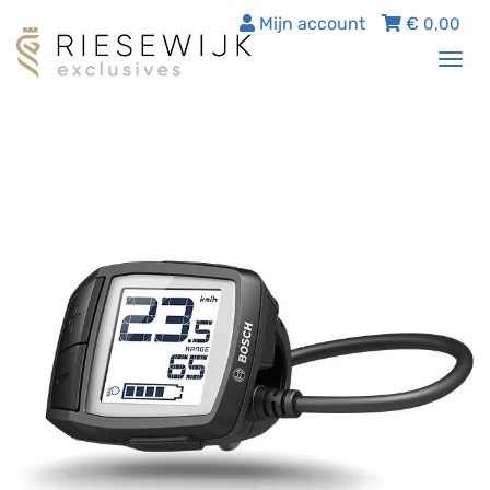
Mijn account
€
0,00
Tog
nav