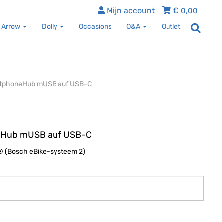
Mijn account
€
0,00
 Arrow
Dolly
Occasions
O&A
Outlet
rtphoneHub mUSB auf USB-C
eHub mUSB auf USB-C
® (Bosch eBike-systeem 2)