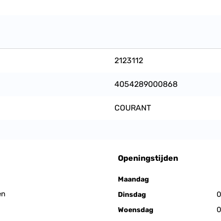
2123112
4054289000868
COURANT
Openingstijden
Maandag
en
0
Dinsdag
0
Woensdag