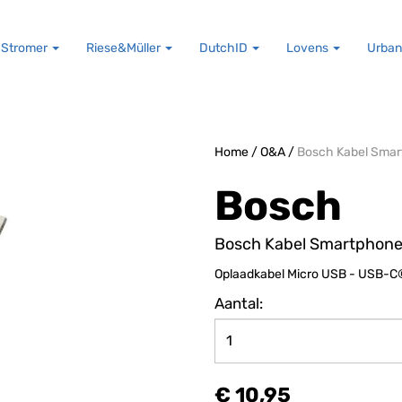
Stromer
Riese&Müller
DutchID
Lovens
Urban
Home
/
O&A
/
Bosch Kabel Sma
Bosch
Bosch Kabel Smartphon
Oplaadkabel Micro USB - USB-C
Aantal:
€ 10,95