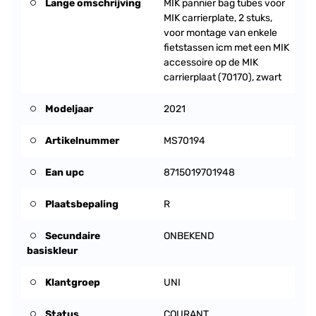
Lange omschrijving
MIK pannier bag tubes voor
MIK carrierplate, 2 stuks,
voor montage van enkele
fietstassen icm met een MIK
accessoire op de MIK
carrierplaat (70170), zwart
Modeljaar
2021
Artikelnummer
MS70194
Ean upc
8715019701948
Plaatsbepaling
R
Secundaire
ONBEKEND
basiskleur
Klantgroep
UNI
Status
COURANT