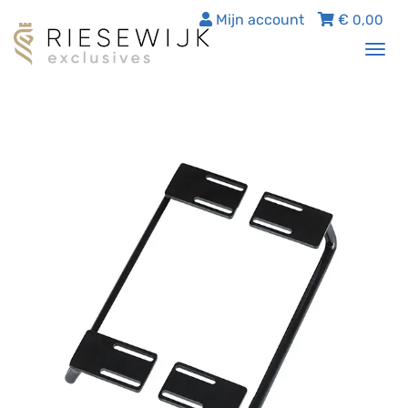
Mijn account
€
0,00
Tog
nav