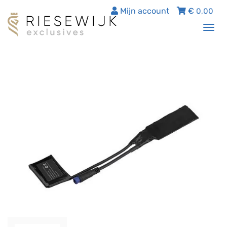
Mijn account
€
0,00
Tog
nav