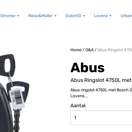
Stromer
Riese&Müller
DutchID
Lovens
Urban
Home
/
O&A
/
Abus Ringslot 475
Abus
Abus Ringslot 4750L met
Abus ringslot 4750L met Bosch G
Lovens...
Aantal: