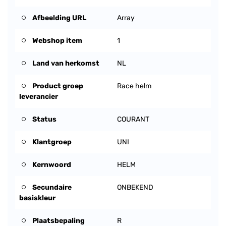
Afbeelding URL
Array
Webshop item
1
Land van herkomst
NL
Product groep
Race helm
leverancier
Status
COURANT
Klantgroep
UNI
Kernwoord
HELM
Secundaire
ONBEKEND
basiskleur
Plaatsbepaling
R