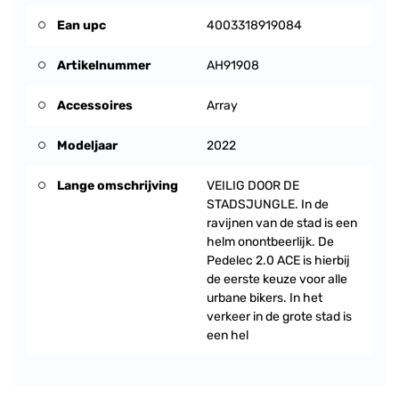
Ean upc
4003318919084
Artikelnummer
AH91908
Accessoires
Array
Modeljaar
2022
Lange omschrijving
VEILIG DOOR DE
STADSJUNGLE. In de
ravijnen van de stad is een
helm onontbeerlijk. De
Pedelec 2.0 ACE is hierbij
de eerste keuze voor alle
urbane bikers. In het
verkeer in de grote stad is
een hel