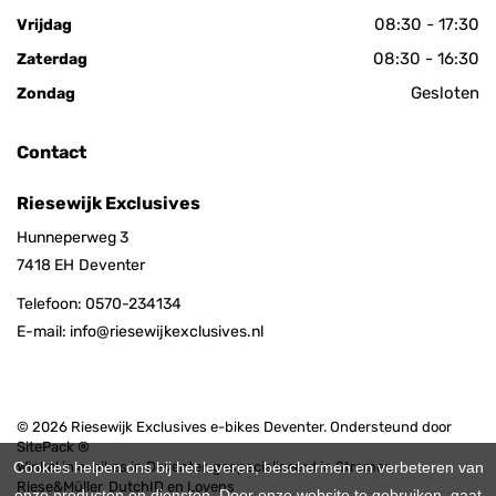
08:30 - 17:30
Vrijdag
08:30 - 16:30
Zaterdag
Gesloten
Zondag
Contact
Riesewijk Exclusives
Hunneperweg 3
7418 EH
Deventer
Telefoon:
0570-234134
E-mail:
info@riesewijkexclusives.nl
© 2026 Riesewijk Exclusives e-bikes Deventer. Ondersteund door
SitePack ®
Cookies helpen ons bij het leveren, beschermen en verbeteren van
Winkel in e-bikes in Deventer, gespecialiseerd in Stromer,
Riese&Müller, DutchID en Lovens
onze producten en diensten. Door onze website te gebruiken, gaat