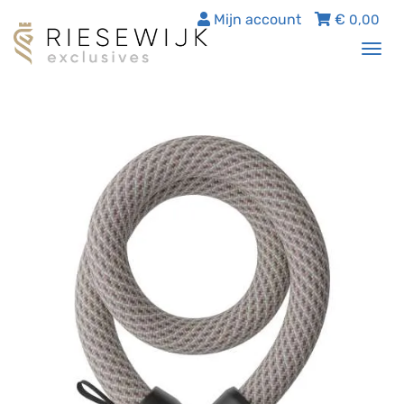
Mijn account
€
0,00
Tog
nav