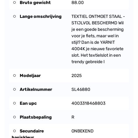
Bruto gewicht
88.00
Lange omschrijving
TEXTIEL ONTMOET STAAL -
STIJLVOL BESCHERMD Wil
je een goede bescherming
voor je fiets, maar wel in
stijl? Dan is de YARNIT
4004K je nieuwe favoriete
slot. Het textielslot in een
trendy gebreide l
Modeljaar
2025
Artikelnummer
SL46880
Ean upc
4003318468803
Plaatsbepaling
R
Secundaire
ONBEKEND
basiskleur