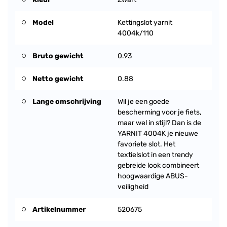
Model
Kettingslot yarnit
4004k/110
Bruto gewicht
0.93
Netto gewicht
0.88
Lange omschrijving
Wil je een goede
bescherming voor je fiets,
maar wel in stijl? Dan is de
YARNIT 4004K je nieuwe
favoriete slot. Het
textielslot in een trendy
gebreide look combineert
hoogwaardige ABUS-
veiligheid
Artikelnummer
520675