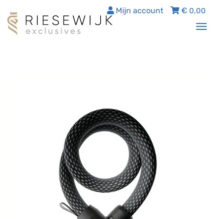
Mijn account
€
0,00
Tog
nav