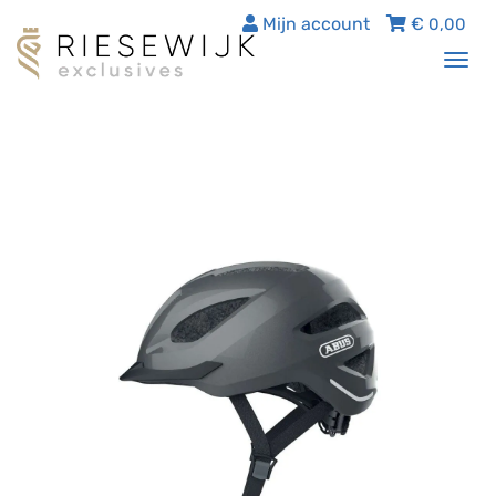
Mijn account
€
0,00
Tog
nav