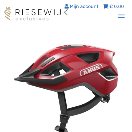
Mijn account
€
0,00
Tog
nav