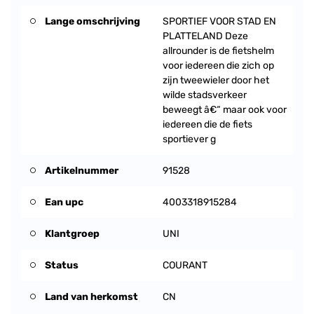
Lange omschrijving
SPORTIEF VOOR STAD EN
PLATTELAND Deze
allrounder is de fietshelm
voor iedereen die zich op
zijn tweewieler door het
wilde stadsverkeer
beweegt â€“ maar ook voor
iedereen die de fiets
sportiever g
Artikelnummer
91528
Ean upc
4003318915284
Klantgroep
UNI
Status
COURANT
Land van herkomst
CN