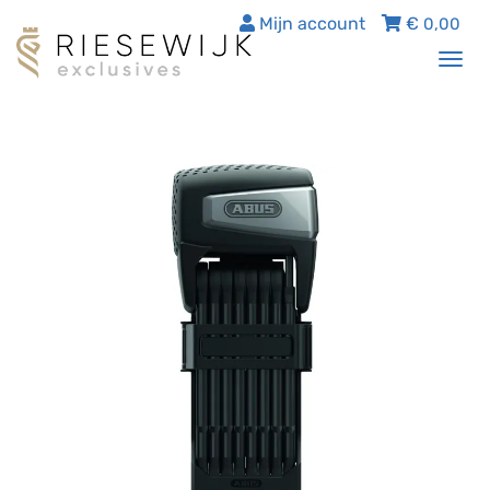
Mijn account
€
0,00
Tog
nav