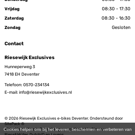
08:30 - 17:30
Vrijdag
08:30 - 16:30
Zaterdag
Gesloten
Zondag
Contact
Riesewijk Exclusives
Hunneperweg 3
7418 EH
Deventer
Telefoon:
0570-234134
E-mail:
info@riesewijkexclusives.nl
© 2026 Riesewijk Exclusives e-bikes Deventer. Ondersteund door
SitePack ®
Winkel in e-bikes in Deventer, gespecialiseerd in Stromer,
Cookies helpen ons bij het leveren, beschermen en verbeteren van
Riese&Müller, DutchID en Lovens