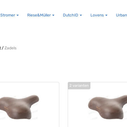
Stromer
Riese&Müller
DutchID
Lovens
Urban
t
/
Zadels
2 varianten