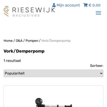
Mijn account
€
0,00
Tog
nav
Home
/
O&A
/
Pompen
/
Vork/Demperpomp
Vork/Demperpomp
1 resultaat
Sorteer: