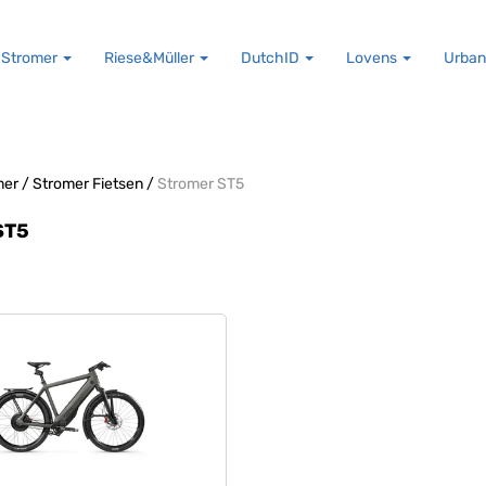
Stromer
Riese&Müller
DutchID
Lovens
Urban
mer
/
Stromer Fietsen
/
Stromer ST5
ST5