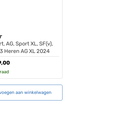
r
, AG, Sport XL, SF(v),
3 Heren AG XL 2024
9,00
raad
voegen aan winkelwagen