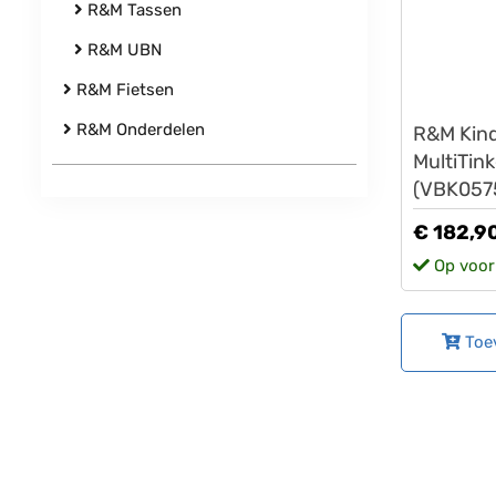
R&M Tassen
R&M UBN
R&M Fietsen
Riese&
R&M Onderdelen
R&M Kind
MultiTin
(VBK057
€ 182,9
Op voor
Toe