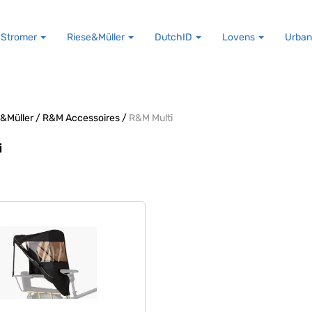
Stromer
Riese&Müller
DutchID
Lovens
Urban
&Müller
/
R&M Accessoires
/
R&M Multi
i