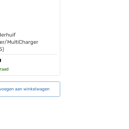
muller
erhuif
ker/MultiCharger
5)
0
raad
voegen aan winkelwagen